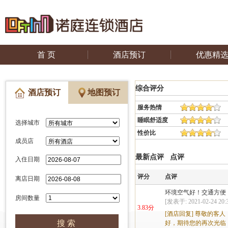
首 页
酒店预订
优惠精
综合评分
酒店预订
地图预订
服务热情
睡眠舒适度
选择城市
性价比
成员店
最新点评
点评
入住日期
评分
点评
离店日期
环境空气好！交通方便
房间数量
[发表于: 2021-02-24 20:3
3.83分
[酒店回复]
尊敬的客人
好，期待您的再次光临